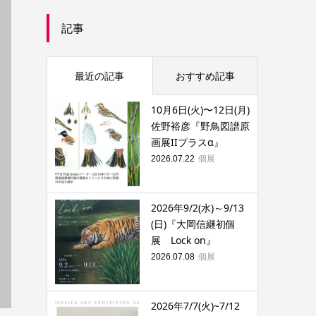
記事
最近の記事
おすすめ記事
10月6日(火)〜12日(月)
佐野裕彦『野鳥図譜原
画展IIプラスα』
個展
2026.07.22
2026年9/2(水)～9/13
(日)『大岡信継初個
展 Lock on』
個展
2026.07.08
2026年7/7(火)~7/12