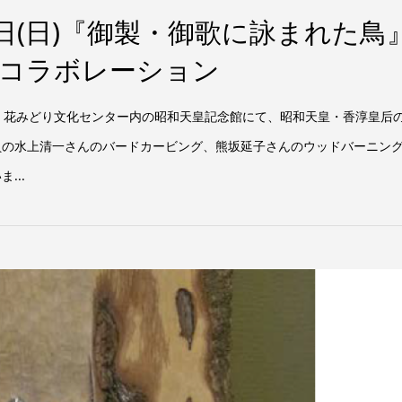
2月8日(日)『御製・御歌に詠まれた鳥
のコラボレーション
記念公園 花みどり文化センター内の昭和天皇記念館にて、昭和天皇・香淳皇后
員の水上清一さんのバードカービング、熊坂延子さんのウッドバーニン
...