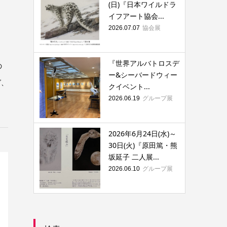
(日)『日本ワイルドラ
』
イフアート協会...
協会展
2026.07.07
『世界アルバトロスデ
の
ー&シーバードウィー
グ、
クイベント...
グループ展
2026.06.19
2026年6月24日(水)～
30日(火)『原田篤・熊
坂延子 二人展...
グループ展
2026.06.10