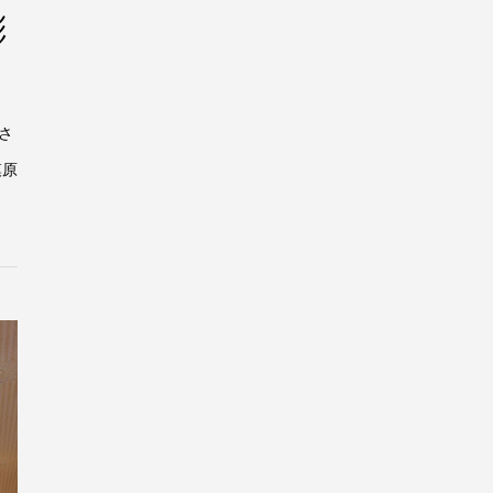
彫
さ
模原