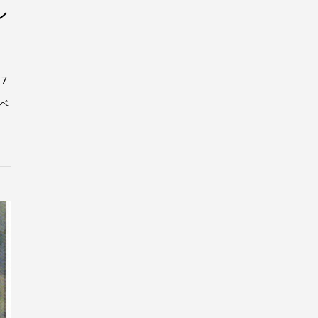
シ
7
ベ