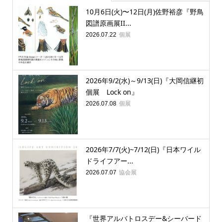
10月6日(火)〜12日(月)佐野裕彦『野鳥
図譜原画展II...
個展
2026.07.22
2026年9/2(水)～9/13(日)『大岡信継初
個展 Lock on』
個展
2026.07.08
2026年7/7(火)~7/12(日)『日本ワイル
ドライフアー...
協会展
2026.07.07
『世界アルバトロスデー&シーバード