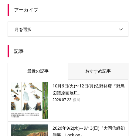
アーカイブ
月を選択
記事
最近の記事
おすすめ記事
10月6日(火)〜12日(月)佐野裕彦『野鳥
図譜原画展II...
個展
2026.07.22
2026年9/2(水)～9/13(日)『大岡信継初
個展 Lock on』