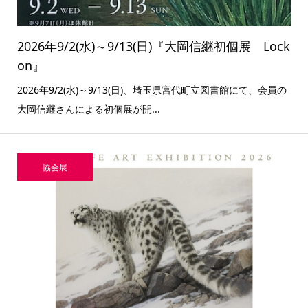
2026年9/2(水)～9/13(日)『大岡信継初個展 Lock
on』
2026年9/2(水)～9/13(日)、埼玉県宮代町立図書館にて、会員の
大岡信継さんによる初個展が開...
協会展