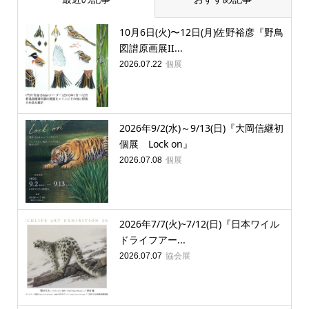
10月6日(火)〜12日(月)佐野裕彦『野鳥
図譜原画展II...
個展
2026.07.22
2026年9/2(水)～9/13(日)『大岡信継初
個展 Lock on』
個展
2026.07.08
2026年7/7(火)~7/12(日)『日本ワイル
ドライフアー...
協会展
2026.07.07