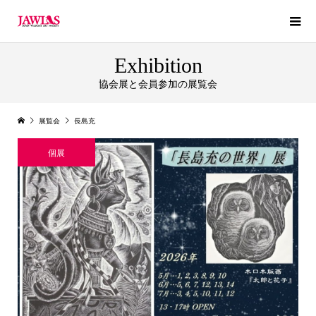
Exhibition
協会展と会員参加の展覧会
展覧会
長島充
個展