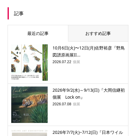
記事
最近の記事
おすすめ記事
10月6日(火)〜12日(月)佐野裕彦『野鳥
図譜原画展II...
個展
2026.07.22
2026年9/2(水)～9/13(日)『大岡信継初
個展 Lock on』
個展
2026.07.08
2026年7/7(火)~7/12(日)『日本ワイル