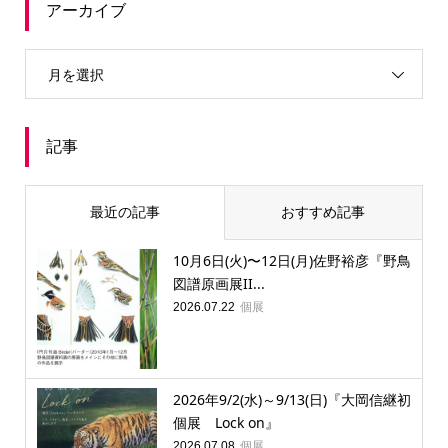
アーカイブ
月を選択
記事
最近の記事
おすすめ記事
10月6日(火)〜12日(月)佐野裕彦『野鳥
図譜原画展II...
個展
2026.07.22
2026年9/2(水)～9/13(日)『大岡信継初
個展 Lock on』
個展
2026.07.08