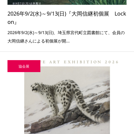
2026年9/2(水)～9/13(日)『大岡信継初個展 Lock
on』
2026年9/2(水)～9/13(日)、埼玉県宮代町立図書館にて、会員の
大岡信継さんによる初個展が開...
協会展