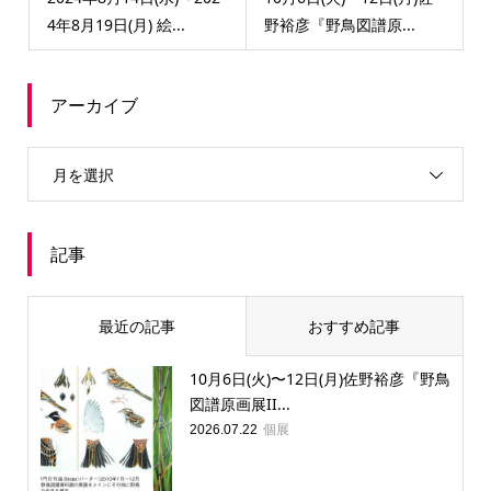
4年8月19日(月) 絵...
野裕彦『野鳥図譜原...
アーカイブ
月を選択
記事
最近の記事
おすすめ記事
10月6日(火)〜12日(月)佐野裕彦『野鳥
図譜原画展II...
個展
2026.07.22