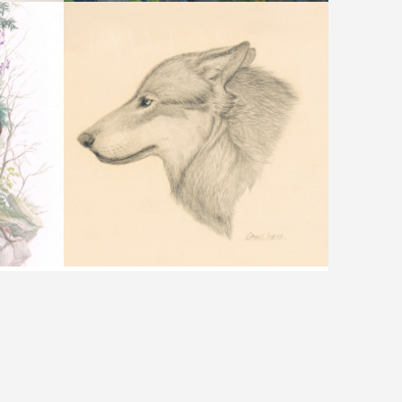
ごちそう（ホンドタヌキ）
）
横顔（シンリンオオカミ）