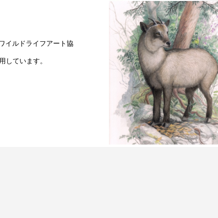
密林の群れ（ドール）
本ワイルドライフアート協
用しています。
尾根の道（ニホンカモシカ