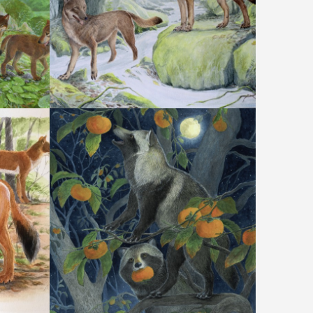
霧の森（ニホンオオカミ）